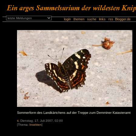
login
themen
suche
links
rss
Blogger.d
Sommerform des Landkärtchens auf der Treppe zum Demminer Katasteramt
ti
, Dienstag, 17. Juli 2007, 02:00
[Thema:
Insekten
]